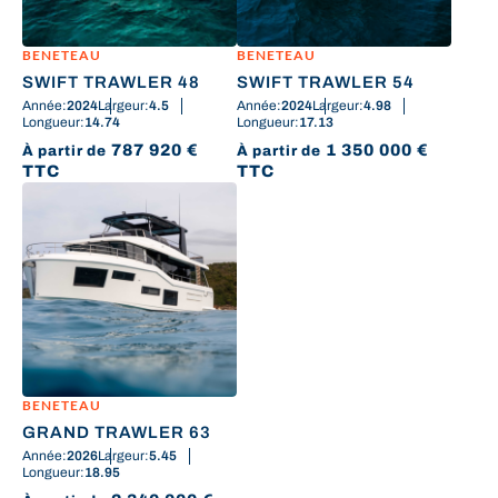
BENETEAU
BENETEAU
SWIFT TRAWLER 48
SWIFT TRAWLER 54
Année:
2024
Largeur:
4.5
Année:
2024
Largeur:
4.98
Longueur:
14.74
Longueur:
17.13
787 920
€
1 350 000
€
À partir de
À partir de
TTC
TTC
BENETEAU
GRAND TRAWLER 63
Année:
2026
Largeur:
5.45
Longueur:
18.95