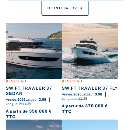
RÉINITIALISER
BENETEAU
BENETEAU
SWIFT TRAWLER 37
SWIFT TRAWLER 37 FLY
SEDAN
Année:
2026
Largeur:
3.98
Longueur:
11.29
Année:
2026
Largeur:
3.98
Longueur:
11.29
378 000
€
À partir de
358 800
€
TTC
À partir de
TTC