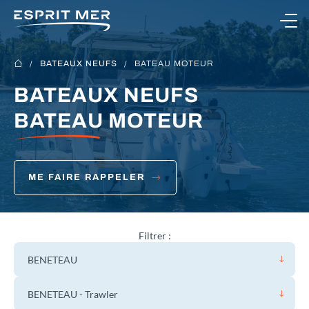
Ouvrir le menu
BATEAUX NEUFS
BATEAU MOTEUR
BATEAUX NEUFS
NOS BATEAUX
BATEAU MOTEUR
NOS SERVICES
ME FAIRE RAPPELER
NOTRE CONCESSION
Filtrer :
CONTACTEZ-NOUS
BENETEAU
BENETEAU - Trawler