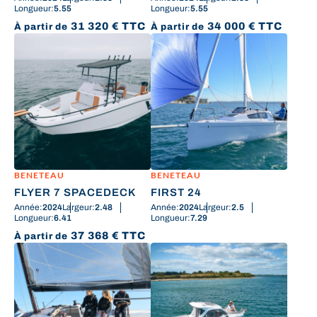
Longueur:
5.55
Longueur:
5.55
31 320
€
TTC
34 000
€
TTC
À partir de
À partir de
BENETEAU
BENETEAU
FLYER 7 SPACEDECK
FIRST 24
Année:
2024
Largeur:
2.48
Année:
2024
Largeur:
2.5
Longueur:
6.41
Longueur:
7.29
37 368
€
TTC
À partir de