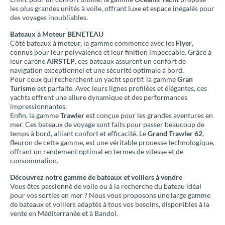
les plus grandes unités à voile, offrant luxe et espace inégalés pour
des voyages inoubliables.
Bateaux à Moteur BENETEAU
Côté bateaux à moteur, la gamme commence avec les
Flyer
,
connus pour leur polyvalence et leur finition impeccable. Grâce à
leur carène
AIRSTEP
, ces bateaux assurent un confort de
navigation exceptionnel et une sécurité optimale à bord.
Pour ceux qui recherchent un yacht sportif, la gamme
Gran
Turismo
est parfaite. Avec leurs lignes profilées et élégantes, ces
yachts offrent une allure dynamique et des performances
impressionnantes.
Enfin, la gamme
Trawler
est conçue pour les grandes aventures en
mer. Ces bateaux de voyage sont faits pour passer beaucoup de
temps à bord, alliant confort et efficacité. Le
Grand Trawler 62
,
fleuron de cette gamme, est une véritable prouesse technologique,
offrant un rendement optimal en termes de vitesse et de
consommation.
Découvrez notre gamme de bateaux et voiliers à vendre
Vous êtes passionné de voile ou à la recherche du bateau idéal
pour vos sorties en mer ? Nous vous proposons une large gamme
de bateaux et voiliers adaptés à tous vos besoins, disponibles à la
vente en Méditerranée et à Bandol.