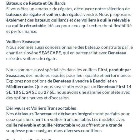
Bateaux de Régate et Quillards
Si vous êtes un amateur de régates, découvrez notre sélection de
bateaux de régate
et
voiliers de régate
à vendre. Nous proposons
également des
bateaux quillards
et des
voiliers à quille relevable
ou
quille rétractable
, idéaux pour ceux qui recherchent flexibilité
et performance.
Voiliers Seascape
Nous sommes aussi concessionnaire des bateaux construits par le
chantier slovène
SEASCAPE
, qui en partenariat avec
Beneteau
crée des voiliers de régate.
Nous sommes aussi spécialisés dans les voiliers
First, produit par
Seascape
, des modèles réputés pour leur qualité et performance.
Explorez nos options de
Beneteau à vendre à Bandol
et en
Méditerranée
. Que vous soyez intéressé par un
Beneteau First 14
SE
,
18 SE
,
24 SE
ou
27 SE
, nous avons une gamme complète avec
des options neuves et d’occasion.
Dériveurs et Voiliers Transportables
Nos
dériveurs Beneteau
et
dériveurs intégrals
sont parfaits pour
ceux qui cherchent un voilier transportable. Les modèles avec
quille relevable
et
quille rétractable
vous offrent une grande
souplesse pour naviguer dans diverses conditions.