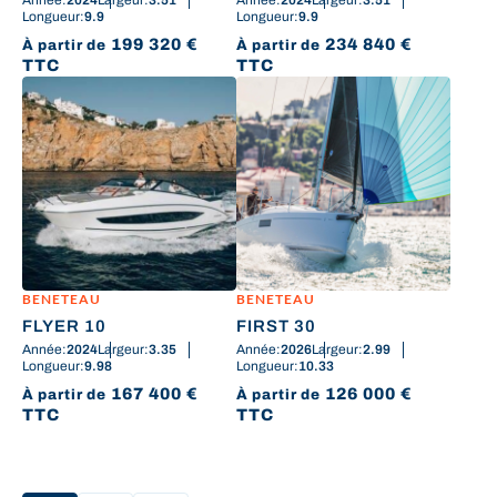
Année:
2024
Largeur:
3.51
Année:
2024
Largeur:
3.51
Longueur:
9.9
Longueur:
9.9
199 320
€
234 840
€
À partir de
À partir de
TTC
TTC
BENETEAU
BENETEAU
FLYER 10
FIRST 30
Année:
2024
Largeur:
3.35
Année:
2026
Largeur:
2.99
Longueur:
9.98
Longueur:
10.33
167 400
€
126 000
€
À partir de
À partir de
TTC
TTC