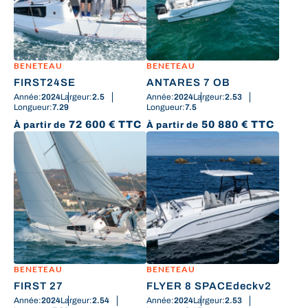
BENETEAU
BENETEAU
FIRST24SE
ANTARES 7 OB
Année:
2024
Largeur:
2.5
Année:
2024
Largeur:
2.53
Longueur:
7.29
Longueur:
7.5
72 600
€
TTC
50 880
€
TTC
À partir de
À partir de
BENETEAU
BENETEAU
FIRST 27
FLYER 8 SPACEdeckv2
Année:
2024
Largeur:
2.54
Année:
2024
Largeur:
2.53