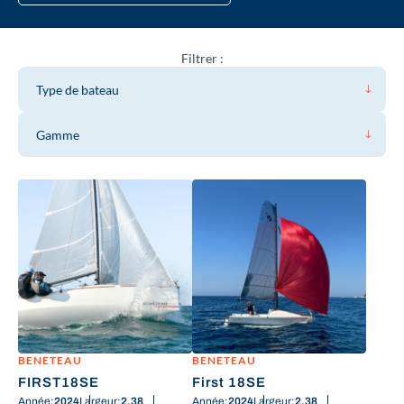
Filtrer :
Type de bateau
Gamme
BENETEAU
BENETEAU
FIRST18SE
First 18SE
Année:
2024
Largeur:
2.38
Année:
2024
Largeur:
2.38