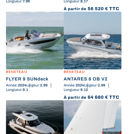
Longueur:
7.99
Longueur:
8.17
56 520
€
TTC
À partir de
BENETEAU
BENETEAU
FLYER 9 SUNdeck
ANTARES 8 OB V2
Année:
2024
Largeur:
2.99
Année:
2024
Largeur:
2.99
Longueur:
9.1
Longueur:
9.12
64 680
€
TTC
À partir de