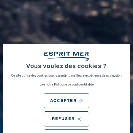
ESPRIT MER,
VOTRE
Vous voulez des cookies ?
PARTENAIRE
Ce site utilise des cookies pour garantir la meilleure expérience de navigation.
NAUTIQUE.
Lire notre Politique de confidentitalité
VENTE, RÉPARATION ET ENTRETIEN DE
BATEAUX À HYÈRES, TOULON, BANDOL,
ACCEPTER
SANARY, SIX-FOURS, LES EMBIEZ & LA
CIOTAT
REFUSER
DÉCOUVREZ LES BONNES
AFFAIRES D'ESPRIT MER !