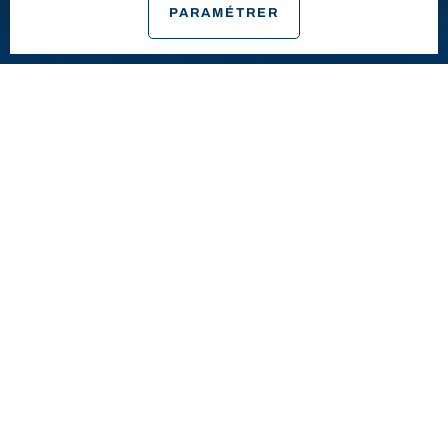
PARAMÉTRER
VENTE BATEAUX NEUFS
TOUS NOS BATEAUX NEUFS
Esprit Mer
votre partenaire nautique à Bandol.
Nous sommes fiers d'être concessionnaire des marques
BENETEAU
, de La Ciotat à Hyères (83),
WELLCRAFT
des
Embiez à La Ciotat, ainsi que la marque
EXCESS Catamarans
, pour
les Bouches du Rhône (13) et l’ouest Var (83) jusqu’à La Londe.