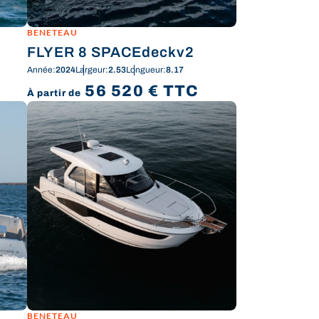
BENETEAU
FLYER 8 SPACEdeckv2
Année:
2024
Largeur:
2.53
Longueur:
8.17
56 520
€
TTC
À partir de
BENETEAU