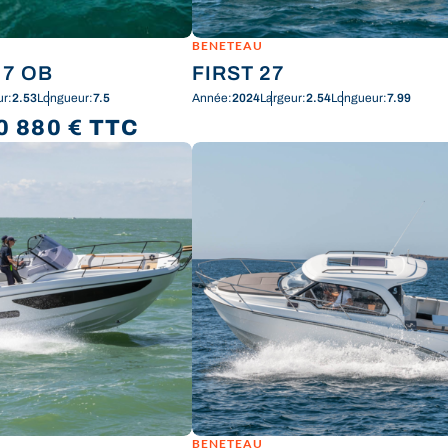
BENETEAU
 7 OB
FIRST 27
ur:
2.53
Longueur:
7.5
Année:
2024
Largeur:
2.54
Longueur:
7.99
0 880
€
TTC
BENETEAU