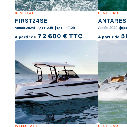
BENETEAU
BENETEAU
FIRST24SE
ANTARES
Année:
2024
Largeur:
2.5
Longueur:
7.29
Année:
2024
Large
72 600
€
TTC
5
À partir de
À partir de
WELLCRAFT
BENETEAU