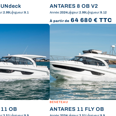
SUNdeck
ANTARES 8 OB V2
ur:
2.99
Longueur:
9.1
Année:
2024
Largeur:
2.99
Longueur:
9.12
64 680
€
TTC
À partir de
BENETEAU
 11 OB
ANTARES 11 FLY OB
ur:
3.51
Longueur:
9.9
Année:
2024
Largeur:
3.51
Longueur:
9.9