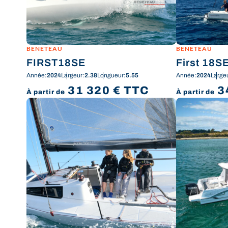
BENETEAU
BENETEAU
FIRST18SE
First 18S
Année:
2024
Largeur:
2.38
Longueur:
5.55
Année:
2024
Large
31 320
€
TTC
3
À partir de
À partir de