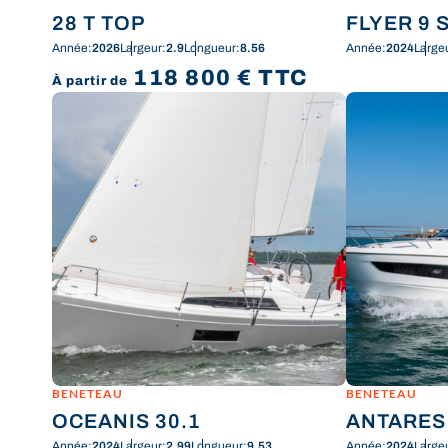
28 T TOP
FLYER 9 
Année:
2026
Largeur:
2.9
Longueur:
8.56
Année:
2024
Large
118 800
€
TTC
À partir de
BENETEAU
BENETEAU
OCEANIS 30.1
ANTARES
Année:
2024
Largeur:
2.99
Longueur:
9.53
Année:
2024
Large