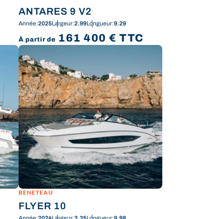
ANTARES 9 V2
Année:
2025
Largeur:
2.99
Longueur:
9.29
161 400
€
TTC
À partir de
BENETEAU
FLYER 10
Année:
2024
Largeur:
3.35
Longueur:
9.98