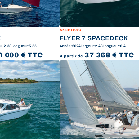
BENETEAU
E
FLYER 7 SPACEDECK
ur:
2.38
Longueur:
5.55
Année:
2024
Largeur:
2.48
Longueur:
6.41
4 000
€
TTC
37 368
€
TTC
À partir de