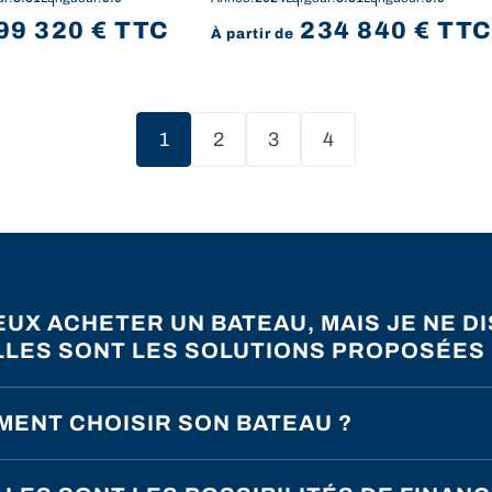
99 320
€
TTC
234 840
€
TT
À partir de
1
2
3
4
(current)
EUX ACHETER UN BATEAU, MAIS JE NE D
LES SONT LES SOLUTIONS PROPOSÉES 
ENT CHOISIR SON BATEAU ?