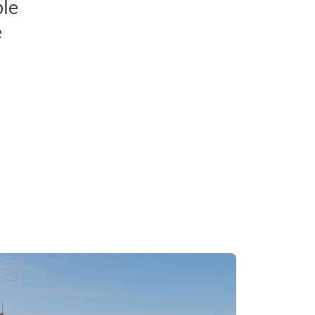
ble
e