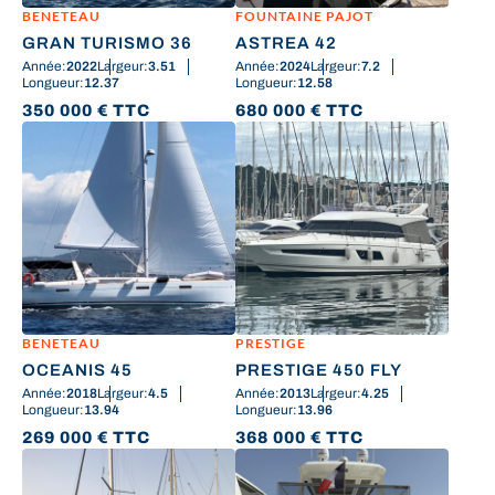
BENETEAU
FOUNTAINE PAJOT
GRAN TURISMO 36
ASTREA 42
Année:
2022
Largeur:
3.51
Année:
2024
Largeur:
7.2
Longueur:
12.37
Longueur:
12.58
350 000
€
TTC
680 000
€
TTC
BENETEAU
PRESTIGE
OCEANIS 45
PRESTIGE 450 FLY
Année:
2018
Largeur:
4.5
Année:
2013
Largeur:
4.25
Longueur:
13.94
Longueur:
13.96
269 000
€
TTC
368 000
€
TTC