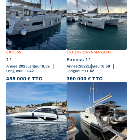
EXCESS
EXCESS CATAMARANS
11
Excess 11
Année:
2025
Largeur:
6.59
Année:
2022
Largeur:
6.59
Longueur:
11.42
Longueur:
11.42
455 000
€
TTC
390 000
€
TTC