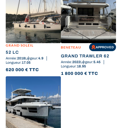
GRAND SOLEIL
BENETEAU
APPROVED
52 LC
GRAND TRAWLER 62
Année:
2018
Largeur:
4.9
Année:
2022
Largeur:
5.45
Longueur:
17.05
Longueur:
18.95
620 000
€
TTC
1 800 000
€
TTC