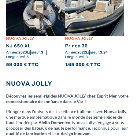
NUOVA JOLLY
NUOVA JOLLY
NJ 650 XL
Prince 30
Année:
2023
Largeur:
3
Année:
2022
Largeur:
3.24
Longueur:
6.5
Longueur:
9.3
59 000
€
TTC
165 000
€
TTC
NUOVA JOLLY
Découvrez les semi-rigides NUOVA JOLLY chez Esprit Mer, votre
concessionnaire de confiance dans le Var !
Plongez dans l’univers de l’excellence italienne avec
Nuova Jolly
,
une marque emblématique dans le monde des
semi-rigides de
luxe
. Fondée par
Aiello Domenico
, Nuova Jolly s'engage à vous
proposer des
bateaux de haute performance
, reconnus pour leur
qualité de fabrication
et leur
design innovant
.