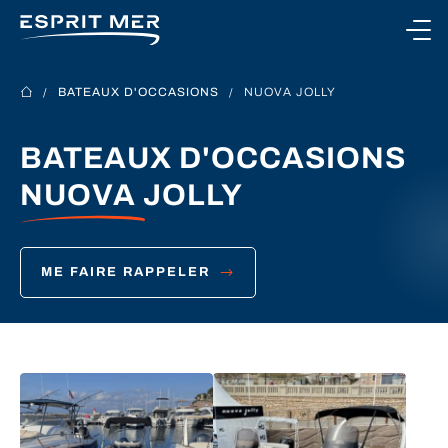
Ouvrir le menu
BATEAUX D'OCCASIONS
NUOVA JOLLY
BATEAUX D'OCCASIONS
NOS BATEAUX
NUOVA JOLLY
NOS SERVICES
ME FAIRE RAPPELER
NOTRE CONCESSION
CONTACTEZ-NOUS