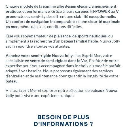
Chaque modèle de la gamme allie
design élégant
,
aménagement
pratique
, et
performance
. Grâce à leurs
carènes HI-POWER
au
V
prononcé
, ces semi-rigides offrent une
stabilité exceptionnelle.
U
n
confort de navigation incomparable
, et une
sécurité maximale
en mer
, même dans des conditions difficiles.
Que vous soyez amateur de
plaisance
, de
sports nautiques
, ou
simplement à la recherche d’un
bateau familial fiable
, Nuova Jolly
saura répondre à toutes vos attentes.
Achetez votre semi-rigide Nuova Jolly
chez
Esprit Mer
, votre
spécialiste en
vente de semi-rigides dans le Var
. Profitez de notre
expertise pour vous accompagner dans le choix du modèle parfait,
adapté à vos besoins. Nous proposons également des services
d'entretien et de maintenance pour garantir la longévité de votre
bateau.
Visitez
Esprit Mer
et explorez notre sélection de
bateaux Nuova
Jolly
pour vivre une expérience unique.
BESOIN DE PLUS
D’INFORMATIONS ?