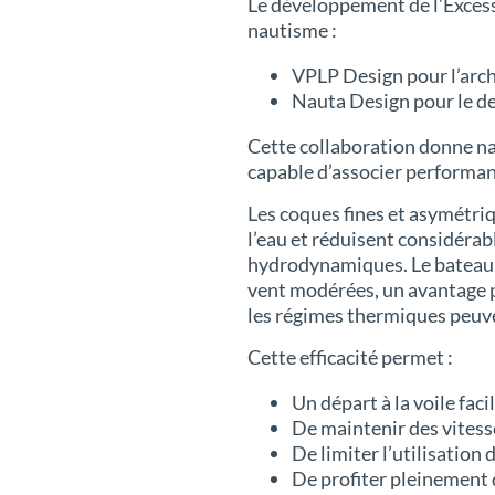
Le développement de l’Excess
nautisme :
VPLP Design pour l’arch
Nauta Design pour le des
Cette collaboration donne na
capable d’associer performan
Les coques fines et asymétri
l’eau et réduisent considérab
hydrodynamiques. Le bateau 
vent modérées, un avantage 
les régimes thermiques peuve
Cette efficacité permet :
Un départ à la voile faci
De maintenir des vites
De limiter l’utilisation
De profiter pleinement 