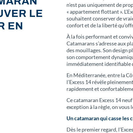
AMARAN
n’est pas uniquement de pro
UVER LE
« appartement flottant ». L’Ex
souhaitent conserver de vraie
R EN
confort et de la liberté qu’o
À la fois performant et convi
Catamarans s’adresse aux pla
des mouillages. Son design pl
son comportement dynamique
immédiatement identifiable d
En Méditerranée, entre la Côt
l’Excess 14 révèle pleinement
rapidement et confortablement
Ce catamaran Excess 14 neuf 
exception à la règle, on vous 
Un catamaran qui casse les c
Dès le premier regard, l’Exce