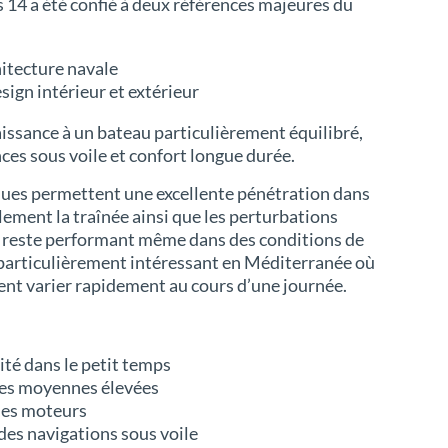
 14 a été confié à deux références majeures du
itecture navale
ign intérieur et extérieur
issance à un bateau particulièrement équilibré,
ces sous voile et confort longue durée.
ques permettent une excellente pénétration dans
lement la traînée ainsi que les perturbations
reste performant même dans des conditions de
particulièrement intéressant en Méditerranée où
nt varier rapidement au cours d’une journée.
lité dans le petit temps
ses moyennes élevées
 des moteurs
des navigations sous voile