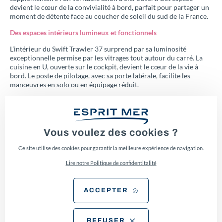
devient le cœur de la convivialité à bord, parfait pour partager un
moment de détente face au coucher de soleil du sud de la France.
Des espaces intérieurs lumineux et fonctionnels
L’intérieur du Swift Trawler 37 surprend par sa luminosité
exceptionnelle permise par les vitrages tout autour du carré. La
cuisine en U, ouverte sur le cockpit, devient le cœur de la vie à
bord. Le poste de pilotage, avec sa porte latérale, facilite les
manœuvres en solo ou en équipage réduit.
À l’avant, la cabine propriétaire offre un grand lit central et de
nombreux rangements. Une cabine invités latérale avec lits
superposés et une salle d’eau avec douche séparée complètent
l’aménagement. Le carré se transforme en couchage additionnel,
Vous voulez des cookies ?
portant la capacité totale à 6 personnes. Un vrai confort pour les
croisières en famille ou entre amis.
Ce site utilise des cookies pour garantir la meilleure expérience de navigation.
Performances et autonomie au rendez-vous
Lire notre Politique de confidentitalité
Côté motorisation, le Swift Trawler 37 est équipé de série d’un
Yanmar 400 CV, avec option 440 CV. Son réservoir de 800 litres
ACCEPTER
lui offre une autonomie de près de 300 milles nautiques à vitesse
de croisière (8–12 nœuds), tout en comptant une réserve de
sécurité de 10 %.
REFUSER