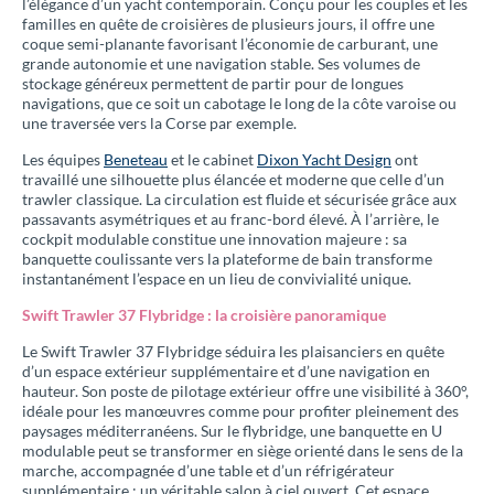
l’élégance d’un yacht contemporain. Conçu pour les couples et les
familles en quête de croisières de plusieurs jours, il offre une
coque semi-planante favorisant l’économie de carburant, une
grande autonomie et une navigation stable. Ses volumes de
stockage généreux permettent de partir pour de longues
navigations, que ce soit un cabotage le long de la côte varoise ou
une traversée vers la Corse par exemple.
Les équipes
Beneteau
et le cabinet
Dixon Yacht Design
ont
travaillé une silhouette plus élancée et moderne que celle d’un
trawler classique. La circulation est fluide et sécurisée grâce aux
passavants asymétriques et au franc-bord élevé. À l’arrière, le
cockpit modulable constitue une innovation majeure : sa
banquette coulissante vers la plateforme de bain transforme
instantanément l’espace en un lieu de convivialité unique.
Swift Trawler 37 Flybridge : la croisière panoramique
Le Swift Trawler 37 Flybridge séduira les plaisanciers en quête
d’un espace extérieur supplémentaire et d’une navigation en
hauteur. Son poste de pilotage extérieur offre une visibilité à 360°,
idéale pour les manœuvres comme pour profiter pleinement des
paysages méditerranéens. Sur le flybridge, une banquette en U
modulable peut se transformer en siège orienté dans le sens de la
marche, accompagnée d’une table et d’un réfrigérateur
supplémentaire : un véritable salon à ciel ouvert. Cet espace