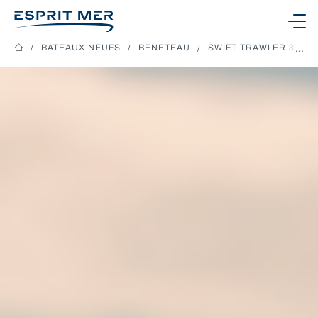
Ouvrir le menu
BATEAUX NEUFS
BENETEAU
SWIFT TRAWLER 37 FL
NOS BATEAUX
NOS SERVICES
NOTRE CONCESSION
CONTACTEZ-NOUS